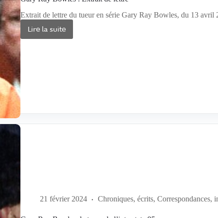
Extrait de lettre du tueur en série Gary Ray Bowles, du 13 avril 
Lire la suite
Gary
Ray
Bowles
:
Extrait
de
lettre
21 février 2024
Chroniques, écrits
,
Correspondances, i