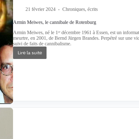
21 février 2024
Chroniques, écrits
Armin Meiwes, le cannibale de Rotenburg
Armin Meiwes, né le 1ᵉʳ décembre 1961 à Essen, est un informati
meurtre, en 2001, de Bernd Jürgen Brandes. Perpétré sur une vic
suivi de faits de cannibalisme.
Lire la suite
Armin
Meiwes,
le
cannibale
de
Rotenburg