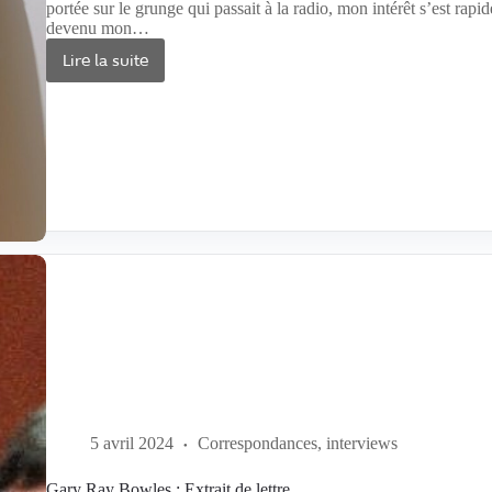
portée sur le grunge qui passait à la radio, mon intérêt s’est rapi
devenu mon…
Lire la suite
MA
BATTLE
JACKET
DE
BLACK
METAL
5 avril 2024
Correspondances, interviews
Gary Ray Bowles : Extrait de lettre