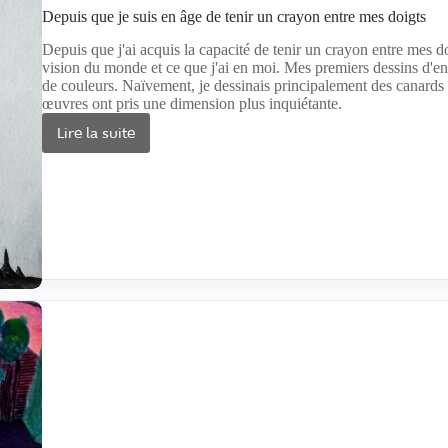
Depuis que je suis en âge de tenir un crayon entre mes doigts
Depuis que j'ai acquis la capacité de tenir un crayon entre mes do
vision du monde et ce que j'ai en moi. Mes premiers dessins d'enf
de couleurs. Naïvement, je dessinais principalement des canards 
œuvres ont pris une dimension plus inquiétante.
Lire la suite
Depuis
que
je
suis
en
âge
de
tenir
un
crayon
entre
mes
doigts