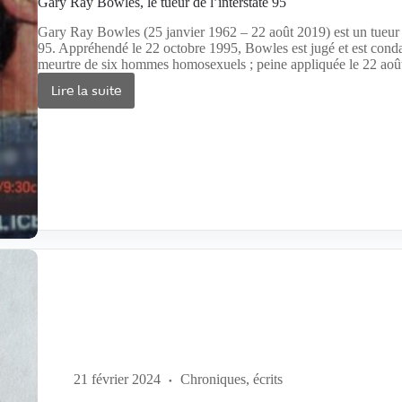
Gary Ray Bowles, le tueur de l’interstate 95
Gary Ray Bowles (25 janvier 1962 – 22 août 2019) est un tueur e
95. Appréhendé le 22 octobre 1995, Bowles est jugé et est conda
meurtre de six hommes homosexuels ; peine appliquée le 22 aoû
Lire la suite
Gary
Ray
Bowles,
le
tueur
de
l’interstate
95
21 février 2024
Chroniques, écrits