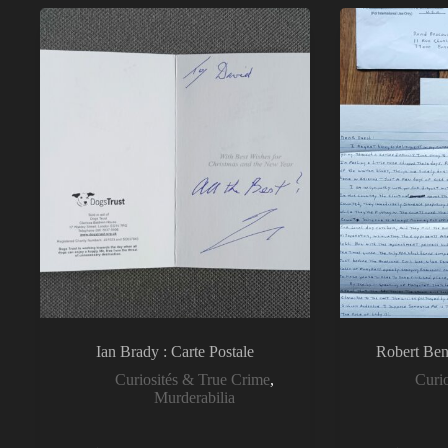
Ian Brady : Carte Postale
Robert Ben
Curiosités & True Crime
,
Curi
Murderabilia