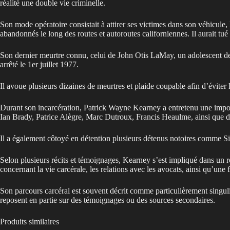
réalité une double vie criminelle.
Son mode opératoire consistait à attirer ses victimes dans son véhicule, 
abandonnés le long des routes et autoroutes californiennes. Il aurait tué
Son dernier meurtre connu, celui de John Otis LaMay, un adolescent de
arrêté le 1er juillet 1977.
Il avoue plusieurs dizaines de meurtres et plaide coupable afin d’éviter
Durant son incarcération, Patrick Wayne Kearney a entretenu une import
Ian Brady, Patrice Alègre, Marc Dutroux, Francis Heaulme, ainsi que di
Il a également côtoyé en détention plusieurs détenus notoires comme Si
Selon plusieurs récits et témoignages, Kearney s’est impliqué dans un ré
concernant la vie carcérale, les relations avec les avocats, ainsi qu’un
Son parcours carcéral est souvent décrit comme particulièrement singulier
reposent en partie sur des témoignages ou des sources secondaires.
Produits similaires