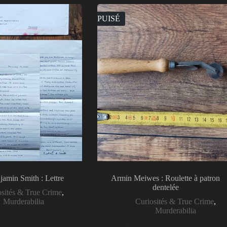
ÉPUISÉ
jamin Smith : Lettre
Armin Meiwes : Roulette à patron
dentelée
osités & True Crime
,
Murderabilia
Curiosités & True Crime
,
Murderabilia