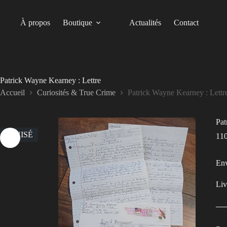
Passer
au
contenu
À propos
Boutique
Actualités
Contact
Patrick Wayne Kearney : Lettre
Accueil
Curiosités & True Crime
Patrick Wayne Kearney : Lettr
Pat
ÉPUISÉ
11
Env
Liv