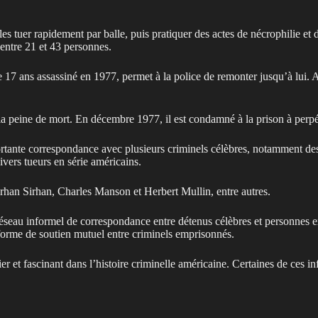
les tuer rapidement par balle, puis pratiquer des actes de nécrophilie et 
 entre 21 et 43 personnes.
 17 ans assassiné en 1977, permet à la police de remonter jusqu’à lui.
 la peine de mort. En décembre 1977, il est condamné à la prison à perpé
ante correspondance avec plusieurs criminels célèbres, notamment des tu
vers tueurs en série américains.
rhan Sirhan, Charles Manson et Herbert Mullin, entre autres.
seau informel de correspondance entre détenus célèbres et personnes extér
e forme de soutien mutuel entre criminels emprisonnés.
 et fascinant dans l’histoire criminelle américaine. Certaines de ces inf