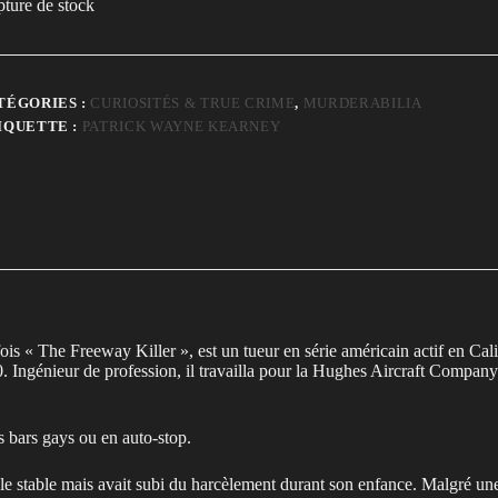
ture de stock
TÉGORIES :
CURIOSITÉS & TRUE CRIME
,
MURDERABILIA
IQUETTE :
PATRICK WAYNE KEARNEY
is « The Freeway Killer », est un tueur en série américain actif en C
180. Ingénieur de profession, il travailla pour la Hughes Aircraft Compa
s bars gays ou en auto-stop.
lle stable mais avait subi du harcèlement durant son enfance. Malgré une