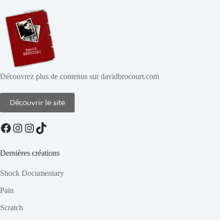
Découvrez plus de contenus sur davidbrocourt.com
Découvrir le site
Facebook
Instagram
Instagram
TikTok
Dernières créations
Shock Documentary
Pain
Scratch