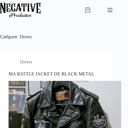
Passer
au
0,00
$
Panier
contenu
d’achat
Catégorie
Divers
Divers
MA BATTLE JACKET DE BLACK METAL