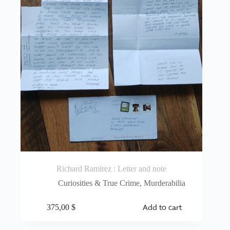
Richard Ramirez : Letter and note
Curiosities & True Crime
,
Murderabilia
Add to cart
375,00
$