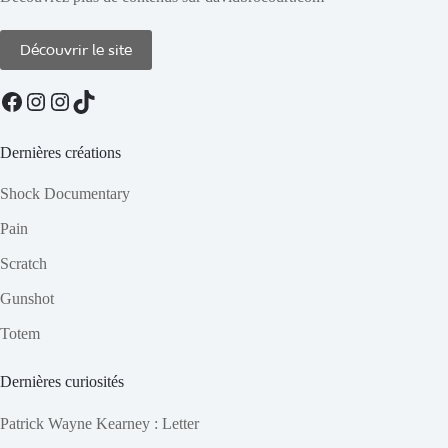
Découvrir le site
Facebook
Instagram
Instagram
TikTok
Dernières créations
Shock Documentary
Pain
Scratch
Gunshot
Totem
Dernières curiosités
Patrick Wayne Kearney : Letter