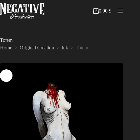
Skip
to
0,00
$
Shopping
content
cart
Totem
Home
Original Creation
Ink
Totem