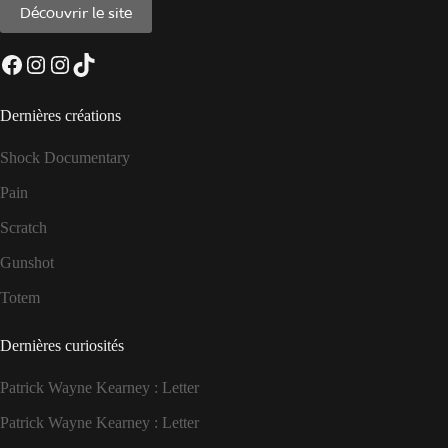
Découvrir le site
Facebook
Instagram
Instagram
TikTok
Dernières créations
Shock Documentary
Pain
Scratch
Gunshot
Totem
Dernières curiosités
Patrick Wayne Kearney : Letter
Patrick Wayne Kearney : Letter