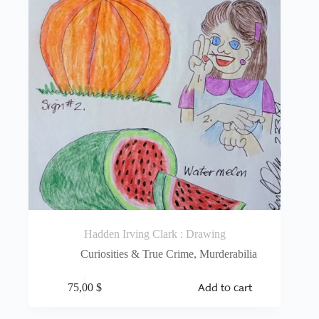
Hadden Irving Clark : Drawing
Curiosities & True Crime
,
Murderabilia
Add to cart
75,00
$