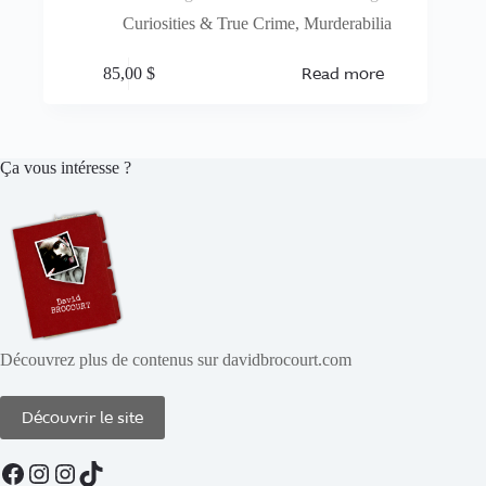
Curiosities & True Crime
,
Murderabilia
Read more
85,00
$
Ça vous intéresse ?
Découvrez plus de contenus sur davidbrocourt.com
Découvrir le site
Facebook
Instagram
Instagram
TikTok