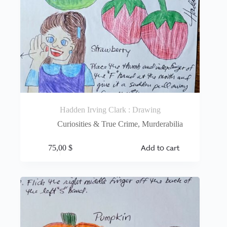
Hadden Irving Clark : Drawing
Curiosities & True Crime
,
Murderabilia
Add to cart
75,00
$