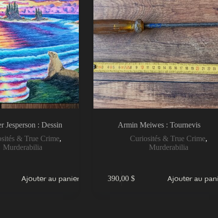
r Jesperson : Dessin
Armin Meiwes : Tournevis
osités & True Crime
,
Curiosités & True Crime
,
Murderabilia
Murderabilia
Ajouter au panier
Ajouter au pan
390,00
$