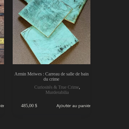
Armin Meiwes : Carreau de salle de bain
du crime
Curiosités & True Crime
,
Murderabilia
ier
Ajouter au panier
485,00
$