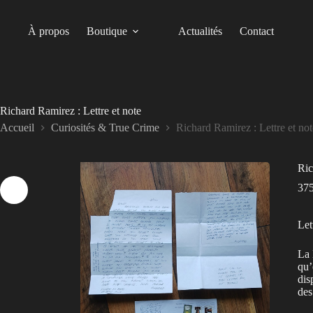
Passer
au
contenu
À propos
Boutique
Actualités
Contact
Richard Ramirez : Lettre et note
Accueil
Curiosités & True Crime
Richard Ramirez : Lettre et not
Ric
37
Let
La 
qu’
dis
des