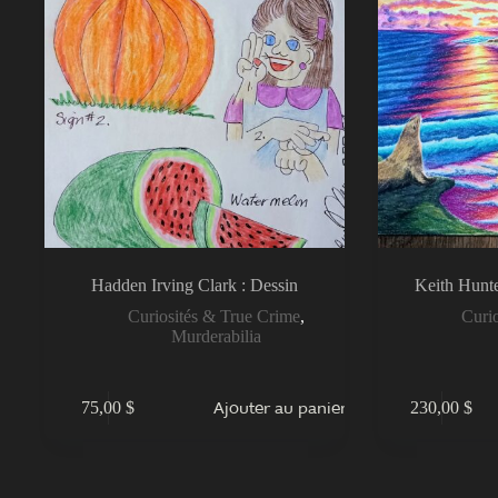
Hadden Irving Clark : Dessin
Keith Hunte
Curiosités & True Crime
,
Curi
Murderabilia
Ajouter au panier
75,00
$
230,00
$