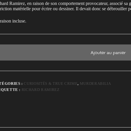
hard Ramirez, en raison de son comportement provocateur, associé sa gran
triction matérielle pour écrire ou dessiner. Il devait donc se débrouiller
raison incluse.
Ajouter au panier
TÉGORIES :
CURIOSITÉS & TRUE CRIME
,
MURDERABILIA
IQUETTE :
RICHARD RAMIREZ