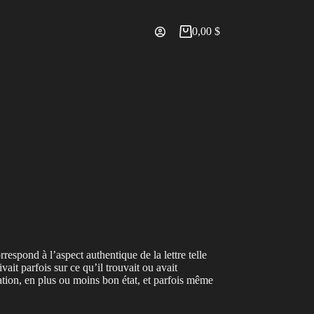
0,00
$
Panier
d’achat
respond à l’aspect authentique de la lettre telle
it parfois sur ce qu’il trouvait ou avait
ration, en plus ou moins bon état, et parfois même