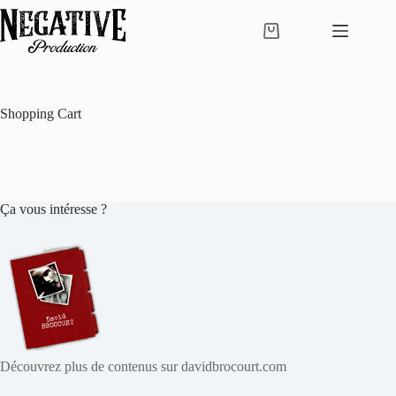
Skip
to
0,00
$
Shopping
content
cart
Shopping Cart
Ça vous intéresse ?
Découvrez plus de contenus sur davidbrocourt.com