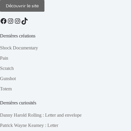
Découvrir le site
Facebook
Instagram
Instagram
TikTok
Dernières créations
Shock Documentary
Pain
Scratch
Gunshot
Totem
Dernières curiosités
Danny Harold Rolling : Letter and envelope
Patrick Wayne Kearney : Letter