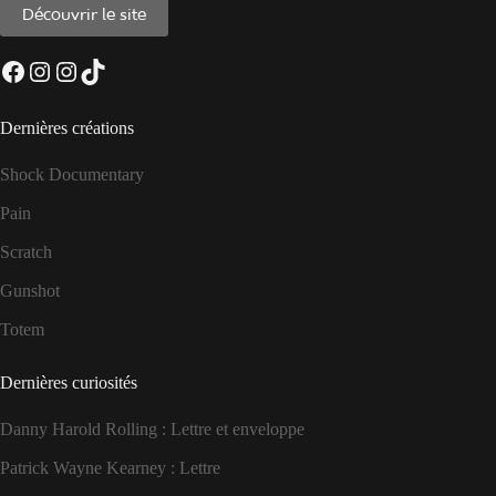
Découvrir le site
Facebook
Instagram
Instagram
TikTok
Dernières créations
Shock Documentary
Pain
Scratch
Gunshot
Totem
Dernières curiosités
Danny Harold Rolling : Lettre et enveloppe
Patrick Wayne Kearney : Lettre